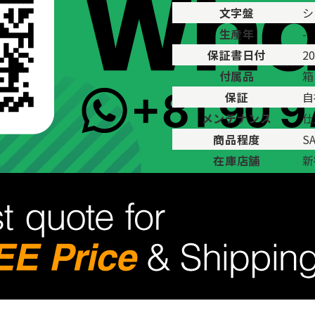
文字盤
シ
生産年
-
保証書日付
2
付属品
箱
保証
自
メンテナンス
仕
商品程度
S
在庫店舗
新