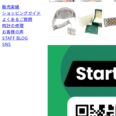
販売実績
ショッピングガイド
よくあるご質問
新品
新品状態。
時計の修理
未使用
展示品などの未使用品
お客様の声
STAFF BLOG
SAランク
未使用同様品。数回使
SNS
Aランク
僅かな傷、汚れはあり
ABランク
少々使用感はあります
Bランク
一般的な使用感があり
BCランク
とても使用感のある商
Cランク
色濃く使用感があり、