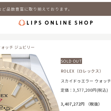
など品数豊富に取り揃えております。
店
LIPS 新宿店
LIPS 札幌パルコ店
LIPS 札幌白石店
LIPS 通
ウォッチ ジュビリー
SOLD OUT
ROLEX（ロレックス）
スカイドゥエラー ウォッチ
定価：3,577,200
円(税込)
3,407,272円
（税抜）