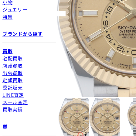
小物
ジュエリー
特集
ブランドから探す
買取
宅配買取
店頭買取
出張買取
定額買取
委託販売
LINE査定
メール査定
買取実績
質