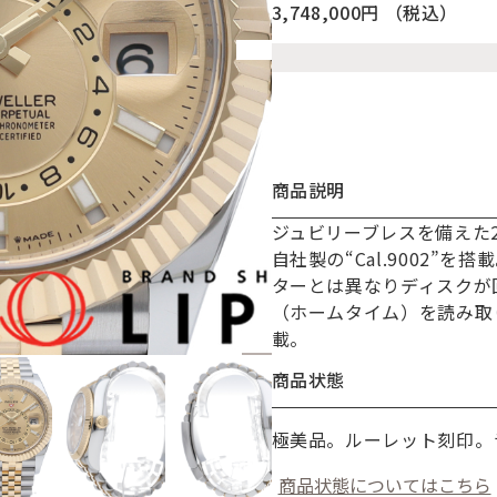
3,748,000円
（税込）
商品説明
ジュビリーブレスを備えた
お買い物を続ける
カートへ進む
自社製の“Cal.9002”
ターとは異なりディスクが
（ホームタイム）を読み取り
載。
商品状態
極美品。ルーレット刻印。
商品状態についてはこちら