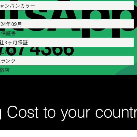
ャンパンカラー
024年09月
 保証書
社3ヶ月保証
上げ済
Aランク
宿店