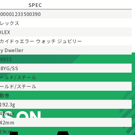
SPEC
000001233500390
レックス
OLEX
カイドゥエラー ウォッチ ジュビリー
y Dweller
36933
18YG/SS
ールド/スチール
ールド/スチール
動巻
192.3g
42mm
42mm
19cm