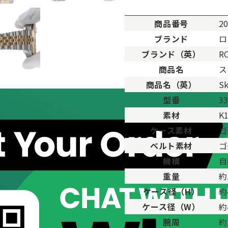
商品番号
2
ブランド
ロ
ブランド（英）
R
。
商品名
ス
用した程度、もしくは新品に近い状態の商品。
商品名（英）
Sk
ますが比較的程度の良い商品。
型番
3
が、キズや汚れが少なめで比較的状態の良い商品。
素材
K
、傷・汚れがあるが使用に支障が無い商品。
品。傷や汚れなどがあり、目立つ場合があります。
ケース素材
ゴ
傷や汚れが多く目立つ場合があります。
ベルト素材
ゴ
機構
自
重量
約
ケース径（H）
約
ケース径（W）
約
腕周
約