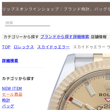
リップスオンラインショップ：ブランド時計、バッグ
ブランドから探す
詳細検索
カテゴリーから探す
店舗情報
時計
バッグ
小物
ジュエリー
セール商品
特集
LIPS 銀座
TOP
ロレックス
スカイドゥエラー
スカイドゥエラー 
詳細検索
カテゴリから探す
NEW ITEM
セール商品
時計
バッグ