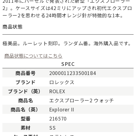
2011年にバーゼルで発表された新型「エクスプローラー
2」。ケースサイズは42ミリにアップされ初代エクスプロ
ーラー2を思わせる24時間オレンジ針が特徴的な1本。
商品状態
極美品。ルーレット刻印。ランダム番。海外購入品です。
商品状態についてはこちら
SPEC
商品番号
2000011233500184
ブランド
ロレックス
新品
新品状態。
ブランド（英）
ROLEX
未使用
展示品などの未使用品。
商品名
エクスプローラー2 ウォッチ
SAランク
未使用同様品。数回使用し
商品名（英）
Explorer II
Aランク
僅かな傷、汚れはあります
型番
216570
ABランク
少々使用感はありますが、
素材
SS
Bランク
一般的な使用感があり、傷