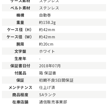
BCランク
とても使用感のある商品。
ケース素材
ステンレス
Cランク
色濃く使用感があり、傷や
ベルト素材
ステンレス
機構
自動巻
重量
約158.2g
ケース径（H）
約42mm
ケース径（W）
約42mm
腕周
約20cm
文字盤
ホワイト
生産年
-
保証書日付
2018年07月
付属品
箱 保証書
保証
初期不良5日間保証
メンテナンス
仕上げ済
商品程度
SAランク
在庫店舗
通信販売事業部