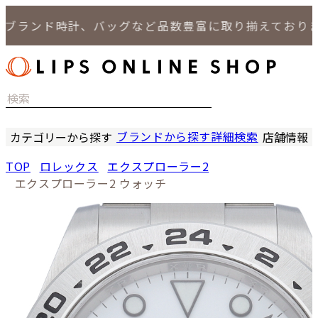
ランド時計、バッグなど品数豊富に取り揃えております
ブランドから探す
詳細検索
カテゴリーから探す
店舗情報
時計
LIPS
TOP
ロレックス
エクスプローラー2
バッグ
LIPS
エクスプローラー2 ウォッチ
小物
LIPS 
ジュエリー
LIPS 
セール商品
LIPS 通
特集