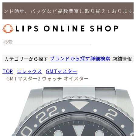
ド時計、バッグなど品数豊富に取り揃えております。
ブランドから探す
詳細検索
カテゴリーから探す
店舗情報
時計
LIPS
TOP
ロレックス
GMTマスター
バッグ
LIPS
GMTマスター2 ウォッチ オイスター
小物
LIPS 
ジュエリー
LIPS 
セール商品
LIPS 通
特集