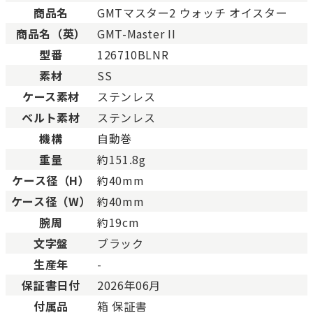
未使用
展示品などの未使用品。
商品名
GMTマスター2 ウォッチ オイスター
SAランク
未使用同様品。数回使用し
商品名（英）
GMT-Master II
Aランク
僅かな傷、汚れはあります
型番
126710BLNR
ABランク
少々使用感はありますが、
素材
SS
Bランク
一般的な使用感があり、傷
BCランク
とても使用感のある商品。
ケース素材
ステンレス
Cランク
色濃く使用感があり、傷や
ベルト素材
ステンレス
機構
自動巻
重量
約151.8g
ケース径（H）
約40mm
ケース径（W）
約40mm
腕周
約19cm
文字盤
ブラック
生産年
-
保証書日付
2026年06月
付属品
箱 保証書