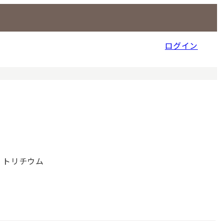
ログイン
信販売事業部
 トリチウム