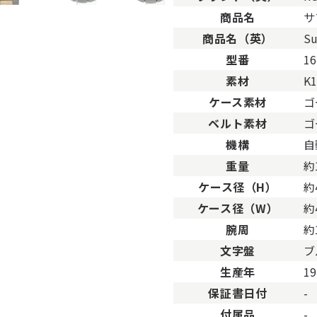
。
商品名
サ
用した程度、もしくは新品に近い状態の商品。
商品名（英）
Su
ますが比較的程度の良い商品。
型番
16
が、キズや汚れが少なめで比較的状態の良い商品。
素材
K
、傷・汚れがあるが使用に支障が無い商品。
品。傷や汚れなどがあり、目立つ場合があります。
ケース素材
ゴ
傷や汚れが多く目立つ場合があります。
ベルト素材
ゴ
機構
自
重量
約
ケース径（H）
約
ケース径（W）
約
腕周
約
文字盤
ブ
生産年
1
保証書日付
-
付属品
-