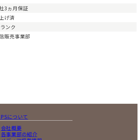
社3ヵ月保証
上げ済
Aランク
信販売事業部
IPSについて
会社概要
各事業部の紹介