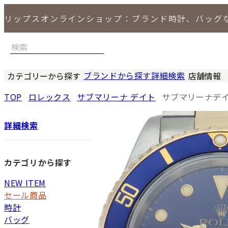
リップスオンラインショップ：ブランド時計、バッグ
ブランドから探す
詳細検索
カテゴリーから探す
店舗情報
時計
バッグ
小物
ジュエリー
セール商品
特集
LIPS 銀座
TOP
ロレックス
サブマリーナ デイト
サブマリーナデイ
詳細検索
カテゴリから探す
NEW ITEM
セール商品
時計
バッグ