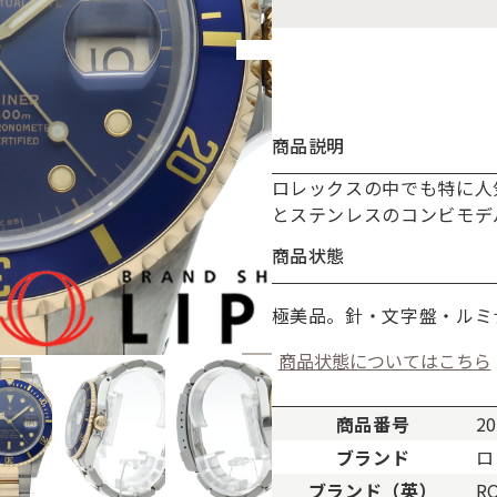
商品説明
ロレックスの中でも特に人
お買い物を続ける
カートへ進む
とステンレスのコンビモデ
商品状態
極美品。針・文字盤・ルミ
商品状態についてはこちら
商品番号
20
ブランド
ロ
ブランド（英）
R