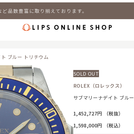
など品数豊富に取り揃えております。
店
LIPS 新宿店
LIPS 札幌パルコ店
LIPS 札幌白石店
LIPS 通
ト ブルー トリチウム
SOLD OUT
ROLEX（ロレックス）
サブマリーナデイト ブルー
1,452,727円
（税抜）
1,598,000円
（税込）