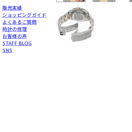
未使用
展示品などの未使用品
販売実績
SAランク
未使用同様品。数回使
ショッピングガイド
Aランク
僅かな傷、汚れはあり
よくあるご質問
ABランク
少々使用感はあります
時計の修理
Bランク
一般的な使用感があり
お客様の声
BCランク
とても使用感のある商
STAFF BLOG
SNS
Cランク
色濃く使用感があり、