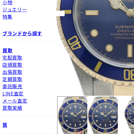
小物
ジュエリー
特集
ブランドから探す
買取
宅配買取
店頭買取
出張買取
定額買取
委託販売
LINE査定
メール査定
買取実績
質
新品
新品状態。