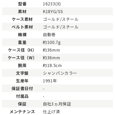
型番
16233(X)
ABランク
少々使用感はありますが、
素材
K18YG/SS
Bランク
一般的な使用感があり、傷
BCランク
とても使用感のある商品。
ケース素材
ゴールド/スチール
Cランク
色濃く使用感があり、傷や
ベルト素材
ゴールド/スチール
機構
自動巻
重量
約100.7g
ケース径（H）
約36mm
ケース径（W）
約36mm
腕周
約18.5cm
文字盤
シャンパンカラー
生産年
1991年
保証書日付
-
付属品
-
保証
自社3ヵ月保証
メンテナンス
仕上げ済