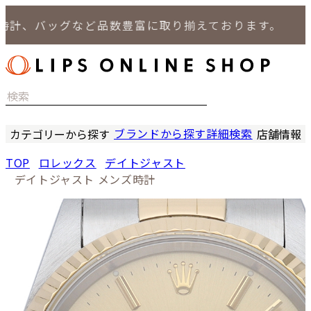
、バッグなど品数豊富に取り揃えております。
ブランドから探す
詳細検索
カテゴリーから探す
店舗情報
時計
LIPS
TOP
ロレックス
デイトジャスト
バッグ
LIPS
デイトジャスト メンズ時計
小物
LIPS 
ジュエリー
LIPS 
セール商品
LIPS 通
特集