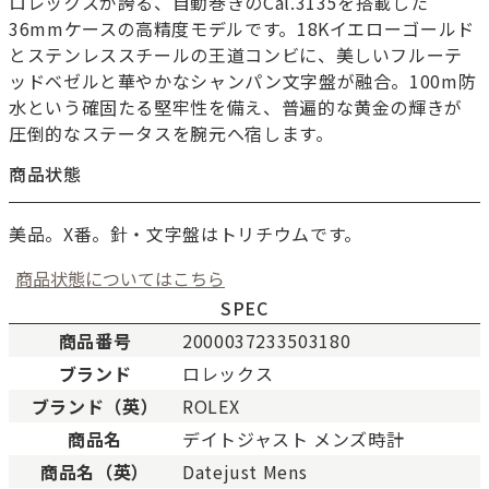
ロレックスが誇る、自動巻きのCal.3135を搭載した
36mmケースの高精度モデルです。18Kイエローゴールド
とステンレススチールの王道コンビに、美しいフルーテ
ッドベゼルと華やかなシャンパン文字盤が融合。100m防
水という確固たる堅牢性を備え、普遍的な黄金の輝きが
圧倒的なステータスを腕元へ宿します。
商品状態
美品。X番。針・文字盤はトリチウムです。
商品状態についてはこちら
SPEC
商品番号
2000037233503180
ブランド
ロレックス
新品
新品状態。
ブランド（英）
ROLEX
未使用
展示品などの未使用品。
商品名
デイトジャスト メンズ時計
SAランク
未使用同様品。数回使用し
商品名（英）
Datejust Mens
Aランク
僅かな傷、汚れはあります