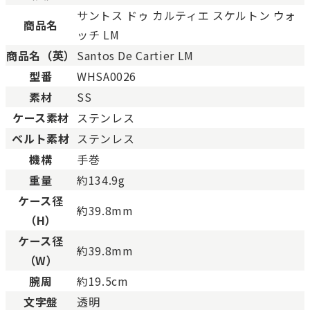
SAランク
未使用同様品。数回使用し
サントス ドゥ カルティエ スケルトン ウォ
Aランク
僅かな傷、汚れはあります
商品名
ッチ LM
ABランク
少々使用感はありますが、
商品名（英）
Santos De Cartier LM
Bランク
一般的な使用感があり、傷
型番
WHSA0026
BCランク
とても使用感のある商品。
素材
SS
Cランク
色濃く使用感があり、傷や
ケース素材
ステンレス
ベルト素材
ステンレス
機構
手巻
重量
約134.9g
ケース径
約39.8mm
（H）
ケース径
約39.8mm
（W）
腕周
約19.5cm
文字盤
透明