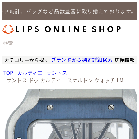
時計、バッグなど品数豊富に取り揃えております。
ブランドから探す
詳細検索
カテゴリーから探す
店舗情報
時計
LIPS
TOP
カルティエ
サントス
バッグ
LIPS
サントス ドゥ カルティエ スケルトン ウォッチ LM
小物
LIPS 
ジュエリー
LIPS 
セール商品
LIPS 通
特集