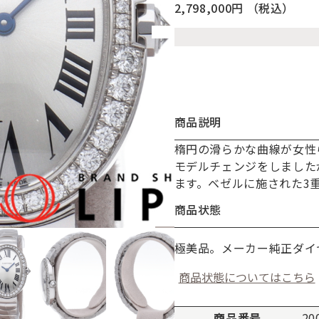
2,798,000円
（税込）
商品説明
楕円の滑らかな曲線が女性
お買い物を続ける
カートへ進む
モデルチェンジをしました
ます。ベゼルに施された3
商品状態
極美品。メーカー純正ダイ
商品状態についてはこちら
商品番号
20