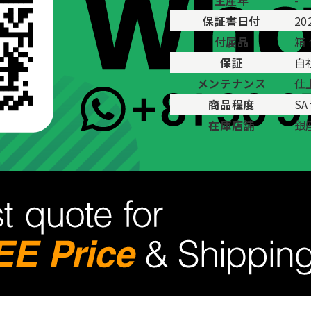
生産年
-
保証書日付
20
付属品
箱
保証
自
メンテナンス
仕
商品程度
S
在庫店舗
銀