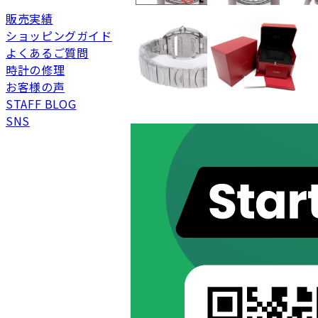
販売実績
新品
新品状態。
ショッピングガイド
未使用
展示品などの未使用品
よくあるご質問
時計の修理
SAランク
未使用同様品。数回使
お客様の声
Aランク
僅かな傷、汚れはあり
STAFF BLOG
ABランク
少々使用感はあります
SNS
Bランク
一般的な使用感があり
BCランク
とても使用感のある商
Cランク
色濃く使用感があり、