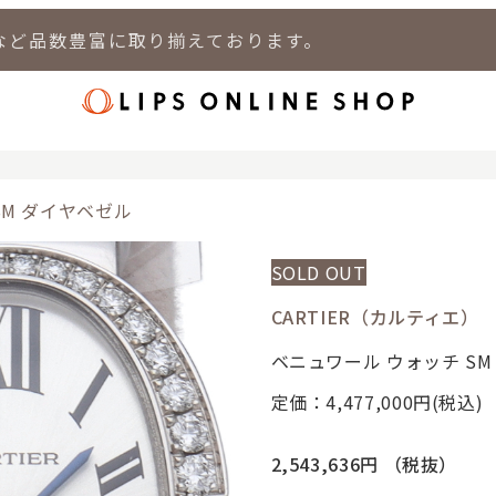
など品数豊富に取り揃えております。
店
LIPS 新宿店
LIPS 札幌パルコ店
LIPS 札幌白石店
LIPS 通
SM ダイヤベゼル
SOLD OUT
CARTIER（カルティエ）
ベニュワール ウォッチ SM
定価：4,477,000
円(税込)
2,543,636円
（税抜）