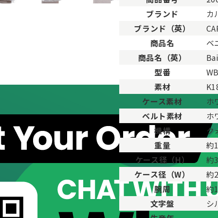
ブランド
カ
ブランド（英）
CA
。
商品名
ベ
用した程度、もしくは新品に近い状態の商品。
商品名（英）
Ba
ますが比較的程度の良い商品。
型番
WB
が、キズや汚れが少なめで比較的状態の良い商品。
素材
K1
、傷・汚れがあるが使用に支障が無い商品。
品。傷や汚れなどがあり、目立つ場合があります。
ケース素材
ホ
傷や汚れが多く目立つ場合があります。
ベルト素材
ホ
機構
ク
重量
約1
ケース径（H）
約3
ケース径（W）
約2
腕周
約1
文字盤
シ