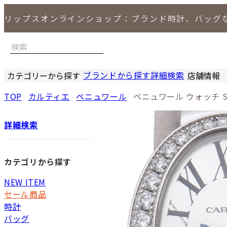
リップスオンラインショップ：ブランド時計、バッグ
ブランドから探す
詳細検索
カテゴリーから探す
店舗情報
時計
バッグ
小物
ジュエリー
セール商品
特集
LIPS 銀座
TOP
カルティエ
ベニュワール
ベニュワール ウォッチ 
詳細検索
カテゴリから探す
NEW ITEM
セール商品
時計
バッグ