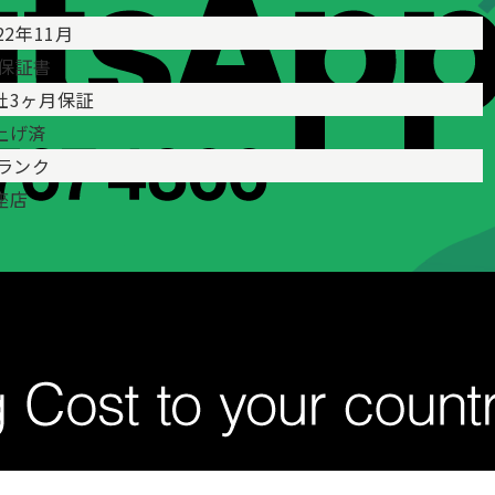
22年11月
 保証書
社3ヶ月保証
上げ済
Aランク
座店