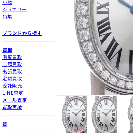
小物
ジュエリー
特集
ブランドから探す
買取
宅配買取
店頭買取
出張買取
定額買取
委託販売
LINE査定
メール査定
買取実績
質