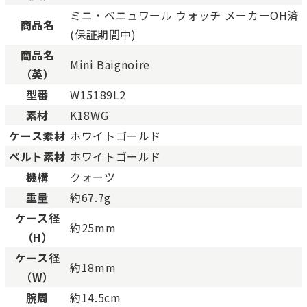
SAランク
未使用同様品。数回使用し
ミニ・ベニュワール ウォッチ メーカーOH済
Aランク
僅かな傷、汚れはあります
商品名
(保証期間中)
ABランク
少々使用感はありますが、
商品名
Bランク
一般的な使用感があり、傷
Mini Baignoire
（英）
BCランク
とても使用感のある商品。
型番
W15189L2
Cランク
色濃く使用感があり、傷や
素材
K18WG
ケース素材
ホワイトゴールド
ベルト素材
ホワイトゴールド
機構
クォーツ
重量
約67.7g
ケース径
約25mm
（H）
ケース径
約18mm
（W）
腕周
約14.5cm