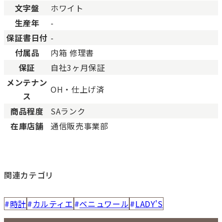
文字盤
ホワイト
生産年
-
保証書日付
-
付属品
内箱 修理書
保証
自社3ヶ月保証
メンテナン
OH・仕上げ済
ス
商品程度
SAランク
在庫店舗
通信販売事業部
関連カテゴリ
時計
カルティエ
ベニュワール
LADY'S