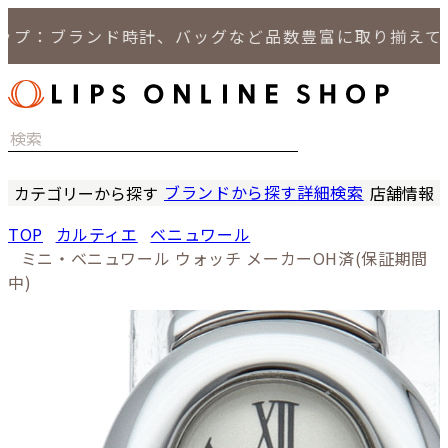
：ブランド時計、バッグなど品数豊富に取り揃えており
ブランドから探す
詳細検索
カテゴリーから探す
店舗情報
時計
LIPS
TOP
カルティエ
ベニュワール
バッグ
LIPS
ミニ・ベニュワール ウォッチ メーカーOH済(保証期間
小物
LIPS 
中)
ジュエリー
LIPS 
セール商品
LIPS 通
特集