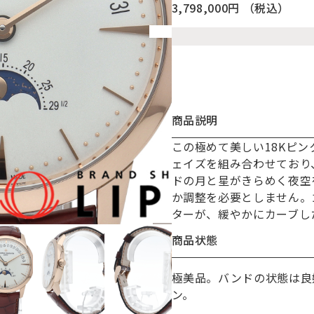
3,798,000円
（税込）
商品説明
この極めて美しい18Kピ
お買い物を続ける
カートへ進む
ェイズを組み合わせており
ドの月と星がきらめく夜空
か調整を必要としません。
ターが、緩やかにカーブし
商品状態
極美品。バンドの状態は良
ン。