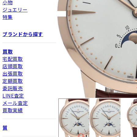
小物
ジュエリー
特集
ブランドから探す
買取
宅配買取
店頭買取
出張買取
定額買取
委託販売
LINE査定
メール査定
買取実績
質