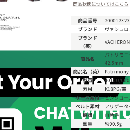
商品状態についてはこちら
商品番号
200012323
ブランド
ヴァシュロ
ブランド
VACHERON
。
（英）
用した程度、もしくは新品に近い状態の商品。
パトリモニ
ますが比較的程度の良い商品。
商品名
42.5mm
が、キズや汚れが少なめで比較的状態の良い商品。
商品名（英）
Patrimony
、傷・汚れがあるが使用に支障が無い商品。
型番
4010U/000
品。傷や汚れなどがあり、目立つ場合があります。
素材
K18PG/革
傷や汚れが多く目立つ場合があります。
ケース素材
ピンクゴー
ベルト素材
アリゲータ
機構
自動巻
重量
約90.5g