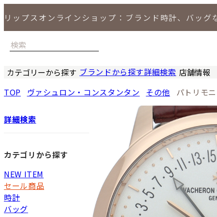
リップスオンラインショップ：ブランド時計、バッグ
ブランドから探す
詳細検索
カテゴリーから探す
店舗情報
時計
バッグ
小物
ジュエリー
セール商品
特集
LIPS 銀座
TOP
ヴァシュロン・コンスタンタン
その他
パトリモニ
詳細検索
カテゴリから探す
NEW ITEM
セール商品
時計
バッグ