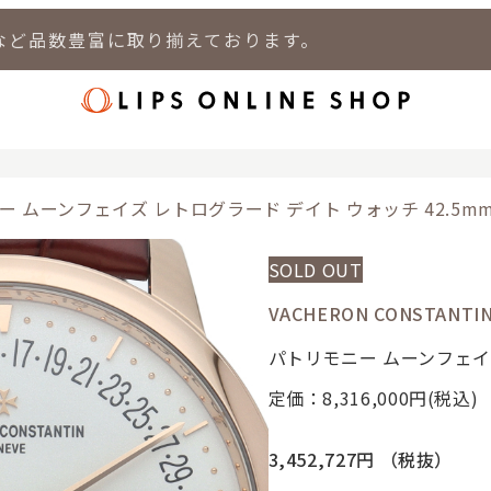
など品数豊富に取り揃えております。
店
LIPS 新宿店
LIPS 札幌パルコ店
LIPS 札幌白石店
LIPS 通
ー ムーンフェイズ レトログラード デイト ウォッチ 42.5m
SOLD OUT
VACHERON CONSTA
パトリモニー ムーンフェイズ
定価：8,316,000
円(税込)
3,452,727円
（税抜）