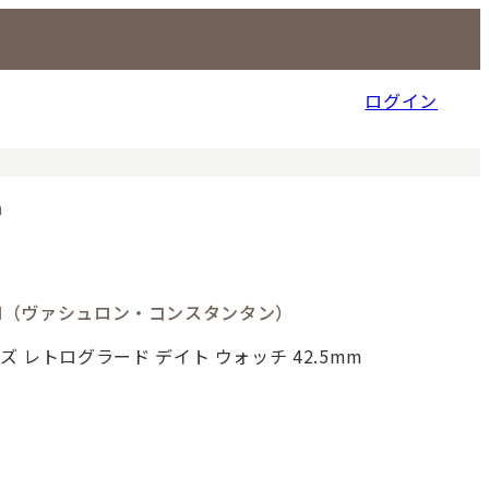
ログイン
信販売事業部
m
NTIN（ヴァシュロン・コンスタンタン）
 レトログラード デイト ウォッチ 42.5mm