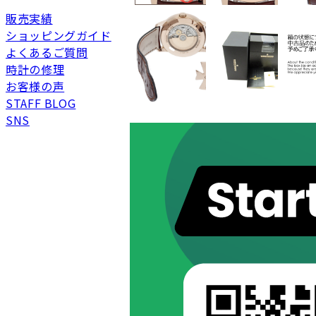
販売実績
ショッピングガイド
よくあるご質問
時計の修理
新品
新品状態。
お客様の声
未使用
展示品などの未使用品
STAFF BLOG
SNS
SAランク
未使用同様品。数回使
Aランク
僅かな傷、汚れはあり
ABランク
少々使用感はあります
Bランク
一般的な使用感があり
BCランク
とても使用感のある商
Cランク
色濃く使用感があり、