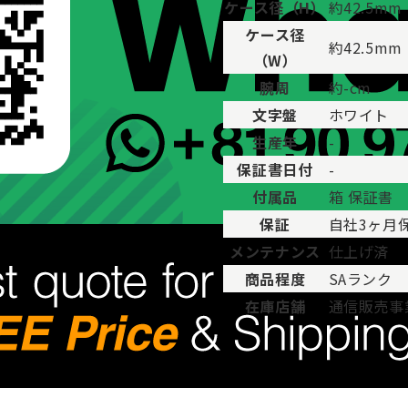
ケース径（H）
約42.5mm
ケース径
約42.5mm
（W）
腕周
約-cm
文字盤
ホワイト
生産年
-
保証書日付
-
付属品
箱 保証書
保証
自社3ヶ月
メンテナンス
仕上げ済
商品程度
SAランク
在庫店舗
通信販売事