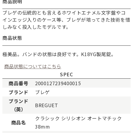
商品説明
ブレゲの伝統的とも言えるホワイトエナメル文字盤やコ
インエッジ入りのケース等、ブレゲが培ってきた技術を惜
しみなく投入したモデルです。
商品状態
極美品。バンドの状態は良好です。K18YG製尾錠。
商品状態についてはこちら
SPEC
商品番号
2000127239400015
ブランド
ブレゲ
新品
新品状態。
ブランド
BREGUET
未使用
展示品などの未使用品。
（英）
SAランク
未使用同様品。数回使用し
クラシック シリシオン オートマチック
Aランク
僅かな傷、汚れはあります
商品名
38mm
ABランク
少々使用感はありますが、