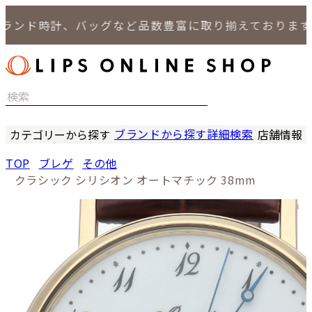
ンド時計、バッグなど品数豊富に取り揃えております。
ブランドから探す
詳細検索
カテゴリーから探す
店舗情報
時計
LIPS
TOP
ブレゲ
その他
バッグ
LIPS
クラシック シリシオン オートマチック 38mm
小物
LIPS 
ジュエリー
LIPS 
セール商品
LIPS 通
特集