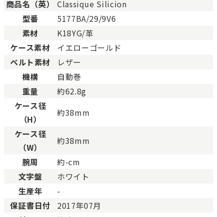
商品名（英）
Classique Silicion
Bランク
一般的な使用感があり、傷
型番
5177BA/29/9V6
BCランク
とても使用感のある商品。
素材
K18YG/革
Cランク
色濃く使用感があり、傷や
ケース素材
イエローゴールド
ベルト素材
レザー
機構
自動巻
重量
約62.8g
ケース径
約38mm
（H）
ケース径
約38mm
（W）
腕周
約-cm
文字盤
ホワイト
生産年
-
保証書日付
2017年07月