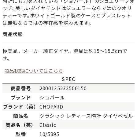
時計にも力を入れている「ショパール」のジュエリーウォ
ッチ｡美しいダイヤモンドはジュエラーならではのクオリ
ティーです｡ホワイトゴールド製のケースとブレスレット
は無垢ならではの存在感を味わえます｡
商品状態
極美品。メーカー純正ダイヤ。腕周は約15～15.5cmで
す。
商品状態についてはこちら
SPEC
商品番号
2000135233500150
ブランド
ショパール
新品
新品状態。
ブランド（英）
CHOPARD
未使用
展示品などの未使用品。
商品名
クラシック レディース時計 ダイヤベゼル
SAランク
未使用同様品。数回使用し
商品名（英）
Classic
Aランク
僅かな傷、汚れはあります
型番
10/5895
ABランク
少々使用感はありますが、