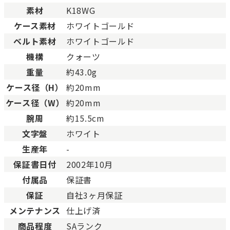
素材
K18WG
Bランク
一般的な使用感があり、傷
BCランク
とても使用感のある商品。
ケース素材
ホワイトゴールド
Cランク
色濃く使用感があり、傷や
ベルト素材
ホワイトゴールド
機構
クォーツ
重量
約43.0g
ケース径（H）
約20mm
ケース径（W）
約20mm
腕周
約15.5cm
文字盤
ホワイト
生産年
-
保証書日付
2002年10月
付属品
保証書
保証
自社3ヶ月保証
メンテナンス
仕上げ済
商品程度
SAランク