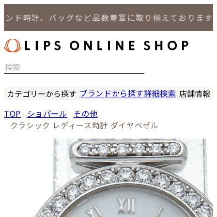
ド時計、バッグなど品数豊富に取り揃えております。
ブランドから探す
詳細検索
カテゴリーから探す
店舗情報
時計
LIPS
TOP
ショパール
その他
バッグ
LIPS
クラシック レディース時計 ダイヤベゼル
小物
LIPS 
ジュエリー
LIPS 
セール商品
LIPS 通
特集