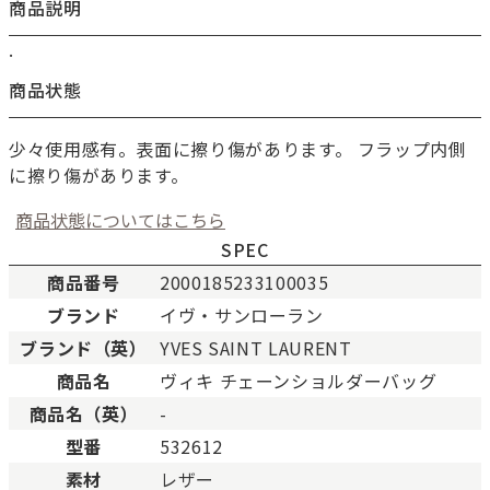
商品説明
.
商品状態
少々使用感有。表面に擦り傷があります。 フラップ内側
に擦り傷があります。
商品状態についてはこちら
SPEC
商品番号
2000185233100035
ブランド
イヴ・サンローラン
新品
新品状態。
ブランド（英）
YVES SAINT LAURENT
未使用
展示品などの未使用品。
商品名
ヴィキ チェーンショルダーバッグ
SAランク
未使用同様品。数回使用し
商品名（英）
-
Aランク
僅かな傷、汚れはあります
型番
532612
ABランク
少々使用感はありますが、
素材
レザー
Bランク
一般的な使用感があり、傷