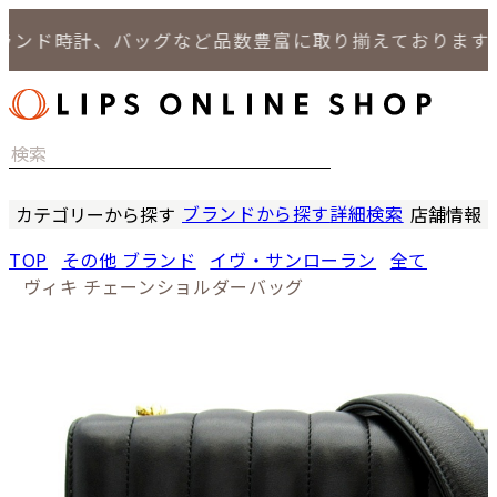
ド時計、バッグなど品数豊富に取り揃えております。
ブランドから探す
詳細検索
カテゴリーから探す
店舗情報
時計
LIPS
TOP
その他 ブランド
イヴ・サンローラン
全て
バッグ
LIPS
ヴィキ チェーンショルダーバッグ
小物
LIPS 
ジュエリー
LIPS 
セール商品
LIPS 通
特集