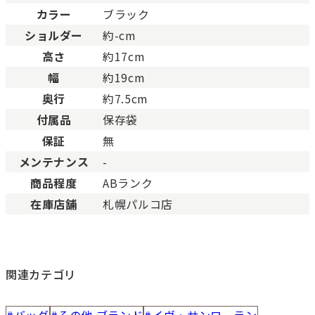
BCランク
とても使用感のある商品。
カラー
ブラック
Cランク
色濃く使用感があり、傷や
ショルダー
約-cm
高さ
約17cm
幅
約19cm
奥行
約7.5cm
付属品
保存袋
保証
無
メンテナンス
-
商品程度
ABランク
在庫店舗
札幌パルコ店
関連カテゴリ
バッグ
その他 ブランド
イヴ・サンローラン