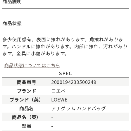
商品説明
.
商品状態
多少使用感有。表面に擦れがあります。角擦れがありま
す。ハンドルに擦れがあります。内部に擦れ、汚れがあり
ます。金具に小傷があります。
商品状態についてはこちら
SPEC
商品番号
2000194233500249
ブランド
ロエベ
新品
新品状態。
ブランド（英）
LOEWE
未使用
展示品などの未使用品。
商品名
アナグラム ハンドバッグ
SAランク
未使用同様品。数回使用し
商品名（英）
-
Aランク
僅かな傷、汚れはあります
型番
-
ABランク
少々使用感はありますが、