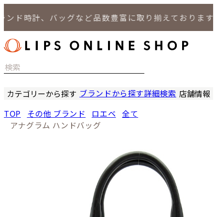
ド時計、バッグなど品数豊富に取り揃えております。
ブランドから探す
詳細検索
カテゴリーから探す
店舗情報
時計
LIPS
TOP
その他 ブランド
ロエベ
全て
バッグ
LIPS
アナグラム ハンドバッグ
小物
LIPS 
ジュエリー
LIPS 
セール商品
LIPS 通
特集