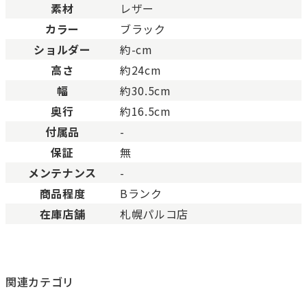
素材
レザー
Bランク
一般的な使用感があり、傷
BCランク
とても使用感のある商品。
カラー
ブラック
Cランク
色濃く使用感があり、傷や
ショルダー
約-cm
高さ
約24cm
幅
約30.5cm
奥行
約16.5cm
付属品
-
保証
無
メンテナンス
-
商品程度
Bランク
在庫店舗
札幌パルコ店
関連カテゴリ