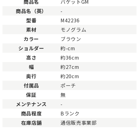
商品名
バケットGM
未使用
展示品などの未使用品。
商品名（英）
-
未使用同様品。数回使用した程度、もしくは新品
SAランク
態の商品。
型番
M42236
Aランク
僅かな傷、汚れはありますが比較的程度の良い商
素材
モノグラム
少々使用感はありますが、キズや汚れが少なめで
カラー
ブラウン
ABランク
態の良い商品。
ショルダー
約-cm
一般的な使用感があり、傷・汚れがあるが使用に
Bランク
高さ
約36cm
い商品。
幅
約27cm
とても使用感のある商品。傷や汚れなどがあり、
BCランク
合があります。
奥行
約20cm
色濃く使用感があり、傷や汚れが多く目立つ場合
付属品
ポーチ
Cランク
す。
保証
無
メンテナンス
-
商品程度
Bランク
在庫店舗
通信販売事業部