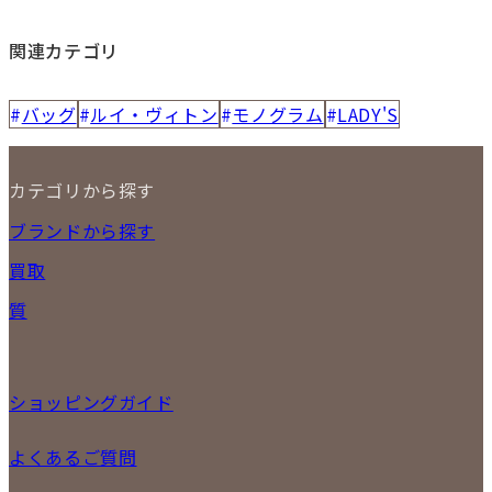
関連カテゴリ
バッグ
ルイ・ヴィトン
モノグラム
LADY'S
カテゴリから探す
NEW ITEM
ブランドから探す
セール商品
買取
時計
バッグ
宅配買取
質
小物
店頭買取
ジュエリー
出張買取
特集
定額買取
委託販売
ショッピングガイド
LINE査定
メール査定
ご注文の手順
よくあるご質問
買取実績
商品について
配送・返品について