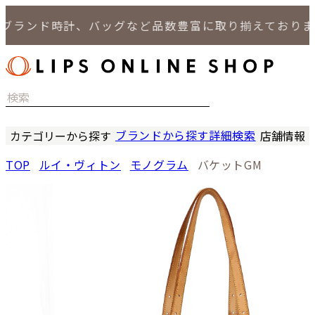
ブランド時計、バッグなど品数豊富に取り揃えておりま
ブランドから探す
詳細検索
カテゴリーから探す
店舗情報
時計
LIPS
TOP
ルイ・ヴィトン
モノグラム
バケットGM
バッグ
LIPS
小物
LIPS 
ジュエリー
LIPS 
セール商品
LIPS 通
特集