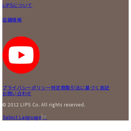
初めての方
お支払いについて
LIPSについて
商品について
保証について
買取について
会社概要
質について
店舗情報
各事業部の紹介
返品について
メディア掲載情報
LIPS 銀座店
採用情報
LIPS 新宿店
STAFFBLOG
LIPS 札幌パルコ店
SNS
LIPS 札幌白石店
LIPS 通信販売事業部
プライバシーポリシー
特定商取引法に基づく表記
お問い合わせ
© 2012 LIPS Co. All rights reserved.
Select Language
▼