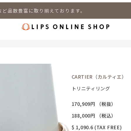
など品数豊富に取り揃えております。
店
LIPS 新宿店
LIPS 札幌パルコ店
LIPS 札幌白石店
LIPS 通
CARTIER（カルティエ）
トリニティリング
170,909円
（税抜）
188,000円
（税込）
$ 1,090.6
(TAX FREE)