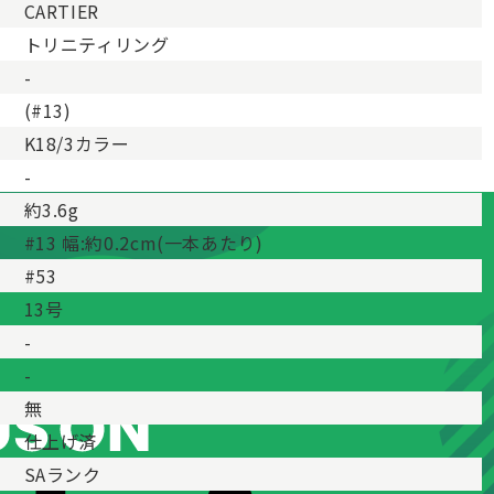
CARTIER
トリニティリング
-
(#13)
K18/3カラー
-
約3.6g
#13 幅:約0.2cm(一本あたり)
#53
13号
-
-
無
仕上げ済
SAランク