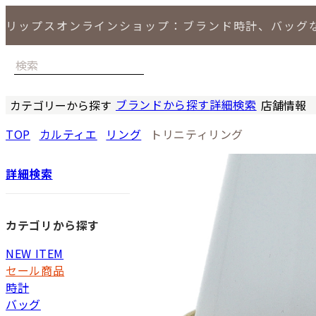
リップスオンラインショップ：ブランド時計、バッグ
ブランドから探す
詳細検索
カテゴリーから探す
店舗情報
時計
バッグ
小物
ジュエリー
セール商品
特集
LIPS 銀座
TOP
カルティエ
リング
トリニティリング
詳細検索
カテゴリから探す
NEW ITEM
セール商品
時計
バッグ