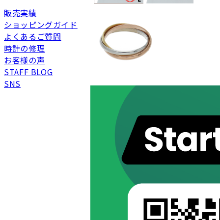
未使用
展示品などの未使用品
販売実績
ショッピングガイド
SAランク
未使用同様品。数回使
よくあるご質問
Aランク
僅かな傷、汚れはあり
時計の修理
ABランク
少々使用感はあります
お客様の声
Bランク
一般的な使用感があり
STAFF BLOG
BCランク
とても使用感のある商
SNS
Cランク
色濃く使用感があり、