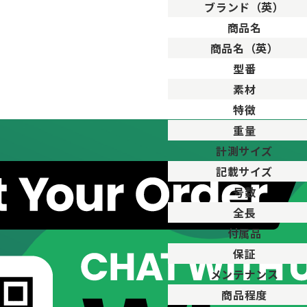
ブランド（英）
。
商品名
用した程度、もしくは新品に近い状態の商品。
商品名（英）
ますが比較的程度の良い商品。
型番
が、キズや汚れが少なめで比較的状態の良い商品。
素材
、傷・汚れがあるが使用に支障が無い商品。
品。傷や汚れなどがあり、目立つ場合があります。
特徴
傷や汚れが多く目立つ場合があります。
重量
計測サイズ
記載サイズ
号数
全長
付属品
保証
メンテナンス
商品程度