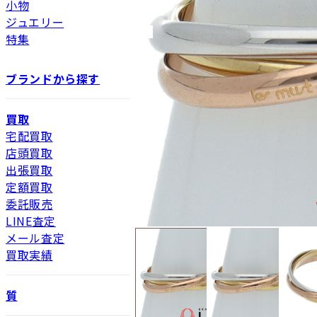
小物
ジュエリー
特集
ブランドから探す
買取
宅配買取
店頭買取
出張買取
定額買取
委託販売
LINE査定
メール査定
買取実績
質
新品
新品状態。