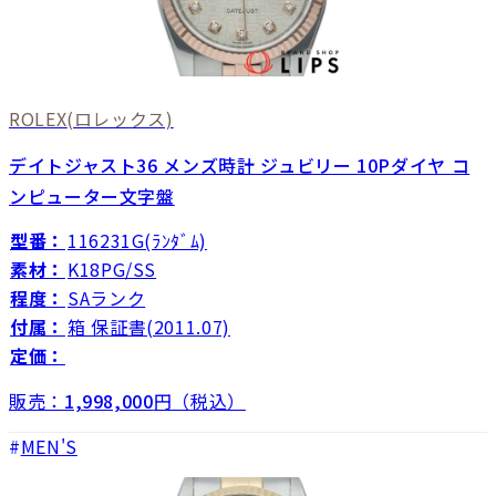
ROLEX
(ロレックス)
デイトジャスト36 メンズ時計 ジュビリー 10Pダイヤ コ
ンピューター文字盤
型番：
116231G(ﾗﾝﾀﾞﾑ)
素材：
K18PG/SS
程度：
SAランク
付属：
箱 保証書(2011.07)
定価：
販売：
1,998,000
円（税込）
MEN'S