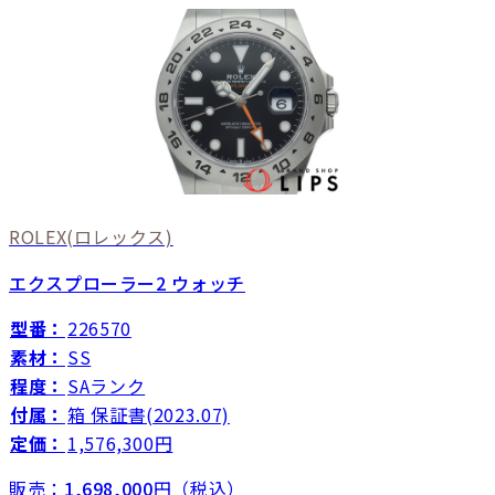
ROLEX
(ロレックス)
エクスプローラー2 ウォッチ
型番：
226570
素材：
SS
程度：
SAランク
付属：
箱 保証書(2023.07)
定価：
1,576,300円
販売：
1,698,000
円（税込）