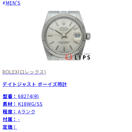
MEN'S
ROLEX
(ロレックス)
デイトジャスト ボーイズ時計
型番：
68274(R)
素材：
K18WG/SS
程度：
Aランク
付属：
-
定価：