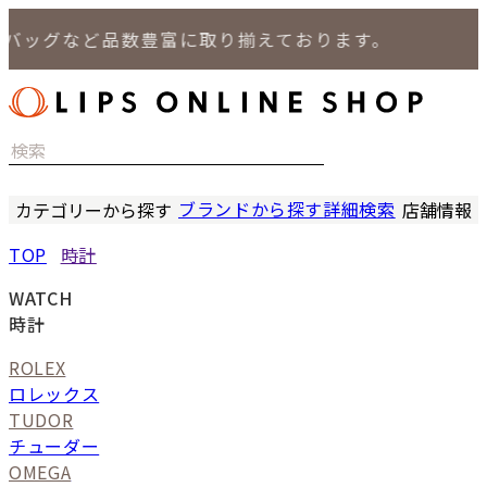
グなど品数豊富に取り揃えております。
ブランドから探す
詳細検索
カテゴリーから探す
店舗情報
時計
LIPS
TOP
時計
バッグ
LIPS
小物
LIPS 
WATCH
ジュエリー
LIPS 
時計
セール商品
LIPS 通
ROLEX
特集
ロレックス
TUDOR
チューダー
OMEGA