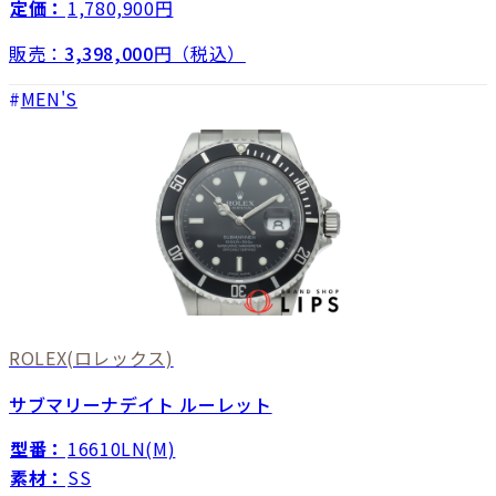
定価：
1,780,900円
販売：
3,398,000
円（税込）
MEN'S
ROLEX
(ロレックス)
サブマリーナデイト ルーレット
型番：
16610LN(M)
素材：
SS