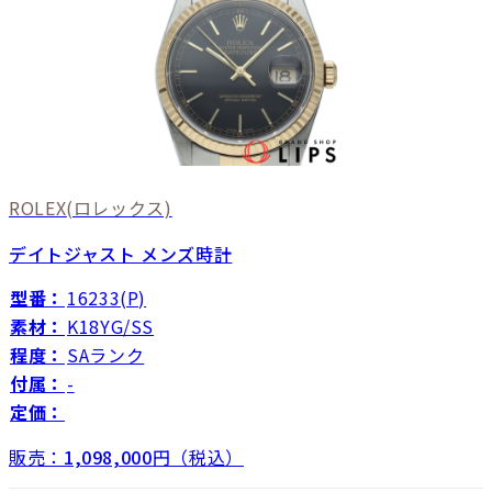
ROLEX
(ロレックス)
デイトジャスト メンズ時計
型番：
16233(P)
素材：
K18YG/SS
程度：
SAランク
付属：
-
定価：
販売：
1,098,000
円（税込）