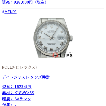
販売：
928,000
円（税込）
MEN'S
ROLEX
(ロレックス)
デイトジャスト メンズ時計
型番：
16234(P)
素材：
K18WG/SS
程度：
SAランク
付属：
-