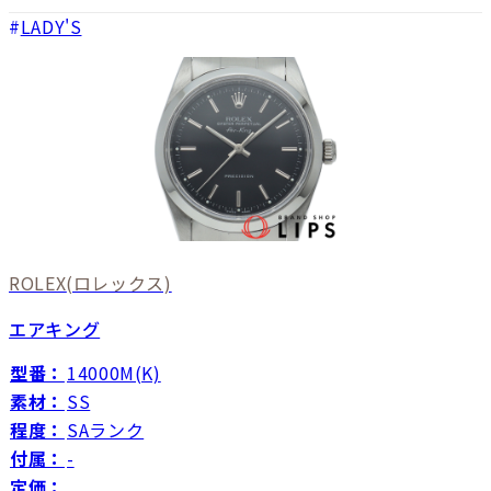
LADY'S
ROLEX
(ロレックス)
エアキング
型番：
14000M(K)
素材：
SS
程度：
SAランク
付属：
-
定価：