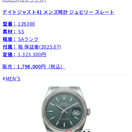
デイトジャスト41 メンズ時計 ジュビリー スレート
型番：
126300
素材：
SS
程度：
SAランク
付属：
箱 保証書(2025.07)
定価：
1,323,300円
販売：
1,798,000
円（税込）
MEN'S