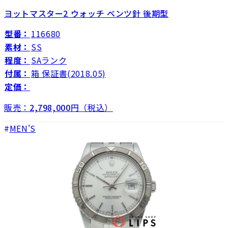
ヨットマスター2 ウォッチ ベンツ針 後期型
型番：
116680
素材：
SS
程度：
SAランク
付属：
箱 保証書(2018.05)
定価：
販売：
2,798,000
円（税込）
MEN'S