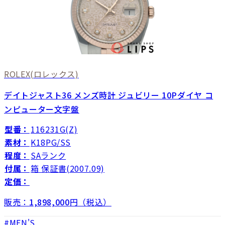
ROLEX
(ロレックス)
デイトジャスト36 メンズ時計 ジュビリー 10Pダイヤ コ
ンピューター文字盤
型番：
116231G(Z)
素材：
K18PG/SS
程度：
SAランク
付属：
箱 保証書(2007.09)
定価：
販売：
1,898,000
円（税込）
MEN'S