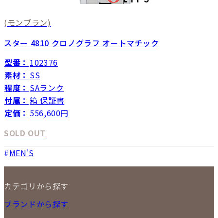
(モンブラン)
スター 4810 クロノグラフ オートマチック
型番：
102376
素材：
SS
程度：
SAランク
付属：
箱 保証書
定価：
556,600円
SOLD OUT
MEN'S
カテゴリから探す
NEW ITEM
ブランドから探す
セール商品