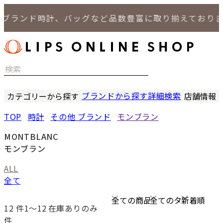
ランド時計、バッグなど品数豊富に取り揃えております
ブランドから探す
詳細検索
カテゴリーから探す
店舗情報
時計
LIPS
TOP
時計
その他 ブランド
モンブラン
バッグ
LIPS
小物
LIPS 
MONTBLANC
ジュエリー
LIPS 
モンブラン
セール商品
LIPS 通
ALL
特集
全て
12
件1〜12
在庫ありのみ
件