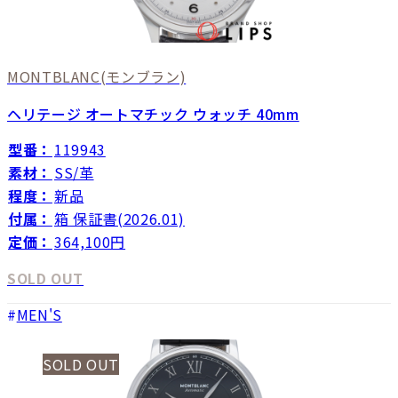
MONTBLANC
(モンブラン)
ヘリテージ オートマチック ウォッチ 40mm
型番：
119943
素材：
SS/革
程度：
新品
付属：
箱 保証書(2026.01)
定価：
364,100円
SOLD OUT
MEN'S
SOLD OUT