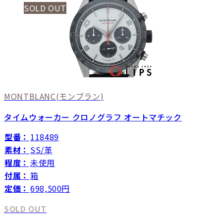
SOLD OUT
MONTBLANC
(モンブラン)
タイムウォーカー クロノグラフ オートマチック
型番：
118489
素材：
SS/革
程度：
未使用
付属：
箱
定価：
698,500円
SOLD OUT