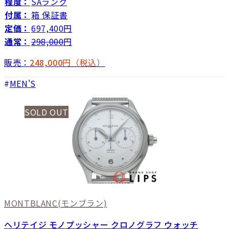
程度：
SAランク
付属：
箱 保証書
定価：
697,400円
通常：
298,000
円
販売：
248,000
円（税込）
MEN'S
SOLD OUT
MONTBLANC
(モンブラン)
ヘリテイジ モノプッシャー クロノグラフ ウォッチ