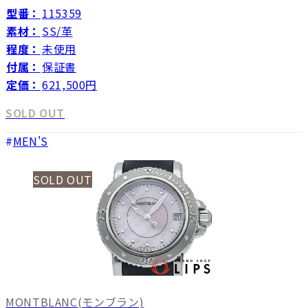
型番：
115359
素材：
SS/革
程度：
未使用
付属：
保証書
定価：
621,500円
SOLD OUT
MEN'S
SOLD OUT
MONTBLANC
(モンブラン)