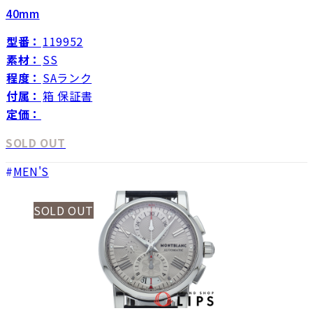
40mm
型番：
119952
素材：
SS
程度：
SAランク
付属：
箱 保証書
定価：
SOLD OUT
MEN'S
SOLD OUT