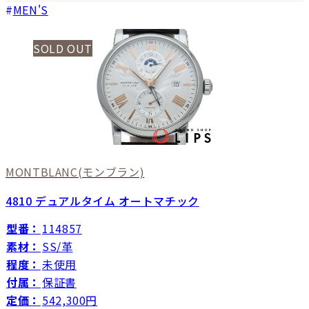
MEN'S
SOLD OUT
MONTBLANC
(モンブラン)
4810 デュアルタイム オートマチック
型番：
114857
素材：
SS/革
程度：
未使用
付属：
保証書
定価：
542,300円