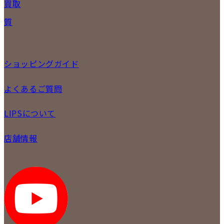
買取
時計
バッグ
宅配買取
質
小物
店頭買取
ジュエリー
出張買取
特集
定額買取
委託販売
ショッピングガイド
LINE査定
メール査定
ご注文の手順
よくあるご質問
買取実績
商品について
配送・返品について
初めての方
お支払いについて
LIPSについて
商品について
保証について
買取について
会社概要
質について
店舗情報
各事業部の紹介
返品について
メディア掲載情報
LIPS 銀座店
採用情報
LIPS 新宿店
STAFFBLOG
LIPS 札幌パルコ店
SNS
LIPS 札幌白石店
LIPS 通信販売事業部