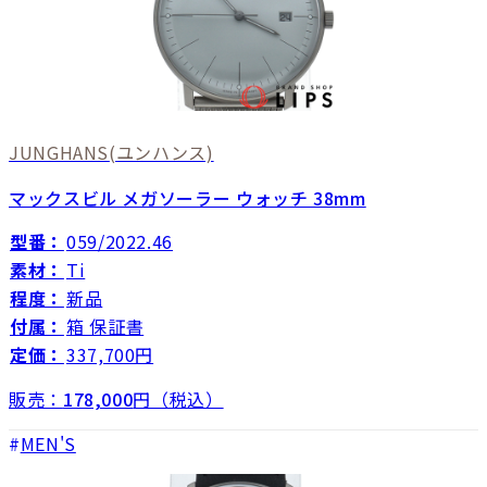
JUNGHANS
(ユンハンス)
マックスビル メガソーラー ウォッチ 38mm
型番：
059/2022.46
素材：
Ti
程度：
新品
付属：
箱 保証書
定価：
337,700円
販売：
178,000
円（税込）
MEN'S