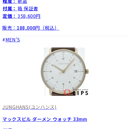
程度：
新品
付属：
箱 保証書
定価：
358,600円
販売：
188,000
円（税込）
MEN'S
JUNGHANS
(ユンハンス)
マックスビル ダーメン ウォッチ 33mm