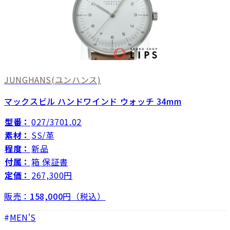
JUNGHANS
(ユンハンス)
マックスビル ハンドワインド ウォッチ 34mm
型番：
027/3701.02
素材：
SS/革
程度：
新品
付属：
箱 保証書
定価：
267,300円
販売：
158,000
円（税込）
MEN'S