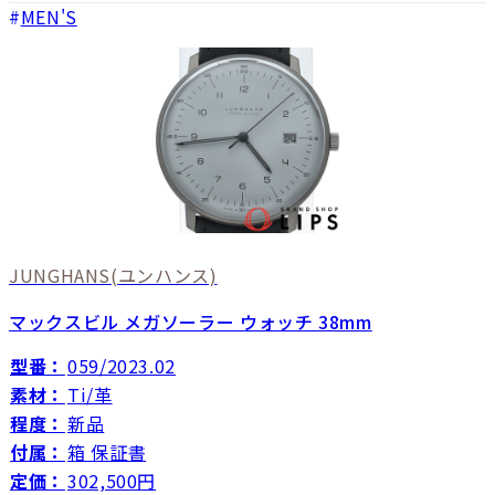
MEN'S
JUNGHANS
(ユンハンス)
マックスビル メガソーラー ウォッチ 38mm
型番：
059/2023.02
素材：
Ti/革
程度：
新品
付属：
箱 保証書
定価：
302,500円