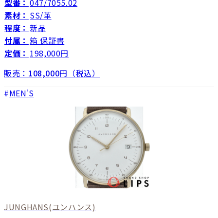
型番：
047/7055.02
素材：
SS/革
程度：
新品
付属：
箱 保証書
定価：
198,000円
販売：
108,000
円（税込）
MEN'S
JUNGHANS
(ユンハンス)