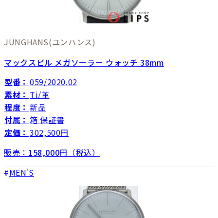
JUNGHANS
(ユンハンス)
マックスビル メガソーラー ウォッチ 38mm
型番：
059/2020.02
素材：
Ti/革
程度：
新品
付属：
箱 保証書
定価：
302,500円
販売：
158,000
円（税込）
MEN'S