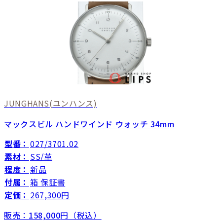
JUNGHANS
(ユンハンス)
マックスビル ハンドワインド ウォッチ 34mm
型番：
027/3701.02
素材：
SS/革
程度：
新品
付属：
箱 保証書
定価：
267,300円
販売：
158,000
円（税込）