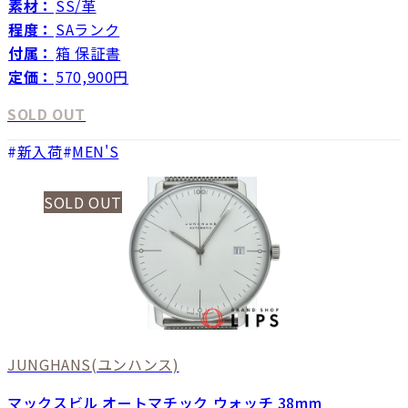
素材：
SS/革
程度：
SAランク
付属：
箱 保証書
定価：
570,900円
SOLD OUT
新入荷
MEN'S
SOLD OUT
JUNGHANS
(ユンハンス)
マックスビル オートマチック ウォッチ 38mm