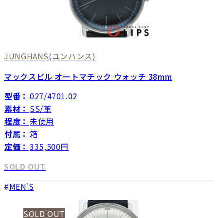
JUNGHANS
(ユンハンス)
マックスビル オートマチック ウォッチ 38mm
型番：
027/4701.02
素材：
SS/革
程度：
未使用
付属：
箱
定価：
335,500円
SOLD OUT
MEN'S
SOLD OUT