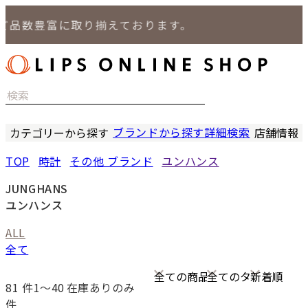
豊富に取り揃えております。
ブランドから探す
詳細検索
カテゴリーから探す
店舗情報
時計
LIPS
TOP
時計
その他 ブランド
ユンハンス
バッグ
LIPS
小物
LIPS 
JUNGHANS
ジュエリー
LIPS 
ユンハンス
セール商品
LIPS 通
ALL
特集
全て
81
件1〜40
在庫ありのみ
件