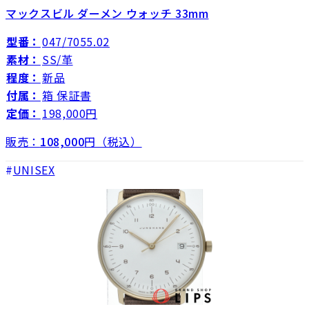
マックスビル ダーメン ウォッチ 33mm
型番：
047/7055.02
素材：
SS/革
程度：
新品
付属：
箱 保証書
定価：
198,000円
販売：
108,000
円（税込）
UNISEX