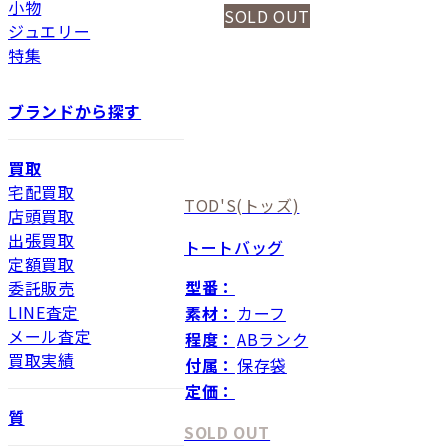
小物
SOLD OUT
ジュエリー
特集
ブランドから探す
買取
宅配買取
TOD'S
(トッズ)
店頭買取
出張買取
トートバッグ
定額買取
型番：
委託販売
LINE査定
素材：
カーフ
メール査定
程度：
ABランク
買取実績
付属：
保存袋
定価：
質
SOLD OUT