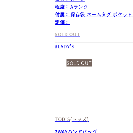
程度：
Aランク
付属：
保存袋 ネームタグ ポケット
定価：
SOLD OUT
LADY'S
SOLD OUT
TOD'S
(トッズ)
2WAYハンドバッグ