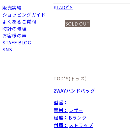
LADY'S
販売実績
ショッピングガイド
よくあるご質問
SOLD OUT
時計の修理
お客様の声
STAFF BLOG
SNS
TOD'S
(トッズ)
2WAYハンドバッグ
型番：
素材：
レザー
程度：
Bランク
付属：
ストラップ