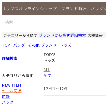
リップスオンラインショップ：ブランド時計、バッグ
ブランドから探す
詳細検索
カテゴリーから探す
店舗情報
時計
バッグ
小物
ジュエリー
セール商品
特集
LIPS 銀座
TOP
バッグ
その他 ブランド
トッズ
TOD'S
詳細検索
トッズ
ALL
全て
カテゴリから探す
NEW ITEM
12
件1〜12件
セール商品
時計
バッグ