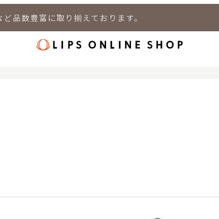
など品数豊富に取り揃えております。
店
LIPS 新宿店
LIPS 札幌パルコ店
LIPS 札幌白石店
LIPS 通