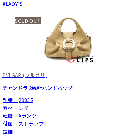
LADY'S
SOLD OUT
BVLGARI
(ブルガリ)
チャンドラ 2WAYハンドバッグ
型番：
29835
素材：
レザー
程度：
Aランク
付属：
ストラップ
定価：