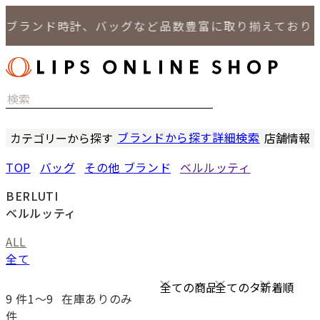
ブランド時計、バッグなど品数豊富に取り揃えておりま
ブランドから探す
詳細検索
カテゴリーから探す
店舗情報
時計
LIPS
TOP
バッグ
その他 ブランド
ベルルッティ
バッグ
LIPS
小物
LIPS 
BERLUTI
ジュエリー
LIPS 
ベルルッティ
セール商品
LIPS 通
ALL
特集
全て
9
件1〜9
在庫ありのみ
件