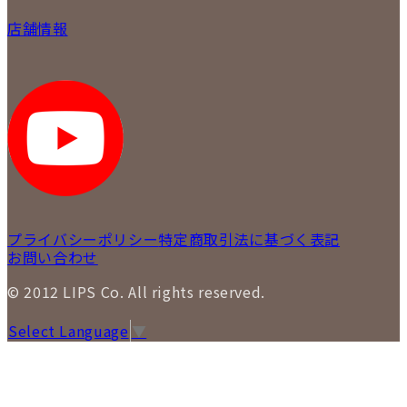
買取について
会社概要
質について
店舗情報
各事業部の紹介
返品について
メディア掲載情報
LIPS 銀座店
採用情報
LIPS 新宿店
STAFFBLOG
LIPS 札幌パルコ店
SNS
LIPS 札幌白石店
LIPS 通信販売事業部
プライバシーポリシー
特定商取引法に基づく表記
お問い合わせ
© 2012 LIPS Co. All rights reserved.
Select Language
▼