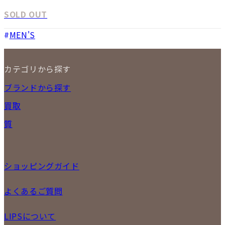
SOLD OUT
MEN'S
カテゴリから探す
NEW ITEM
ブランドから探す
セール商品
買取
時計
バッグ
宅配買取
質
小物
店頭買取
ジュエリー
出張買取
特集
定額買取
委託販売
ショッピングガイド
LINE査定
メール査定
ご注文の手順
よくあるご質問
買取実績
商品について
配送・返品について
初めての方
お支払いについて
LIPSについて
商品について
保証について