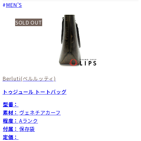
MEN'S
SOLD OUT
Berluti
(ベルルッティ)
トゥジュール トートバッグ
型番：
素材：
ヴェネチアカーフ
程度：
Aランク
付属：
保存袋
定価：