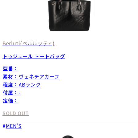
Berluti
(ベルルッティ)
トゥジュール トートバッグ
型番：
素材：
ヴェネチアカーフ
程度：
ABランク
付属：
-
定価：
SOLD OUT
MEN'S