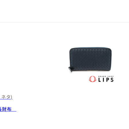
ネタ)
ー長財布