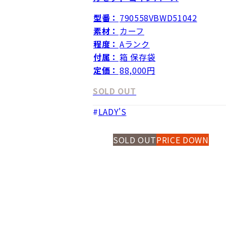
型番：
790558VBWD51042
素材：
カーフ
程度：
Aランク
付属：
箱 保存袋
定価：
88,000円
SOLD OUT
LADY'S
SOLD OUT
PRICE DOWN