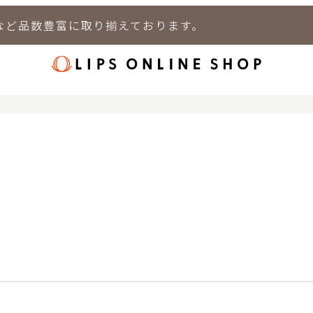
など品数豊富に取り揃えております。
店
LIPS 新宿店
LIPS 札幌パルコ店
LIPS 札幌白石店
LIPS 通