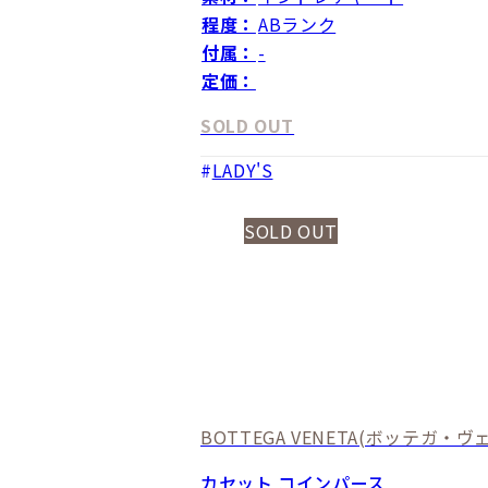
程度：
ABランク
付属：
-
定価：
SOLD OUT
LADY'S
SOLD OUT
BOTTEGA VENETA
(ボッテガ・ヴェ
カセット コインパース