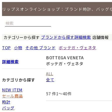
リップスオンラインショップ：ブランド時計、バッグ
ブランドから探す
詳細検索
カテゴリーから探す
店舗情報
時計
バッグ
小物
ジュエリー
セール商品
特集
LIPS 銀座
TOP
小物
その他 ブランド
ボッテガ・ヴェネタ
BOTTEGA VENETA
詳細検索
ボッテガ・ヴェネタ
ALL
全て
カテゴリから探す
NEW ITEM
57
件1〜40件
セール商品
時計
バッグ