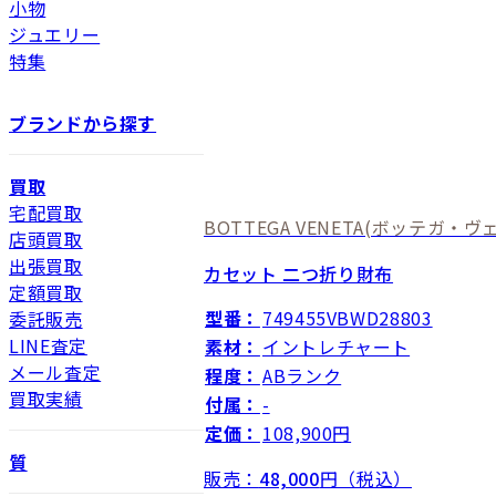
小物
ジュエリー
特集
ブランドから探す
買取
宅配買取
BOTTEGA VENETA
(ボッテガ・ヴェ
店頭買取
出張買取
カセット 二つ折り財布
定額買取
型番：
749455VBWD28803
委託販売
LINE査定
素材：
イントレチャート
メール査定
程度：
ABランク
買取実績
付属：
-
定価：
108,900円
質
販売：
48,000
円（税込）