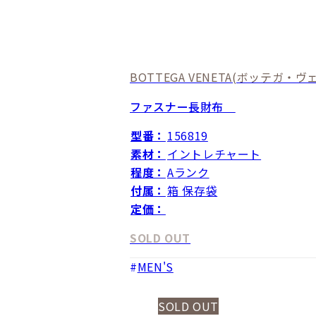
BOTTEGA VENETA
(ボッテガ・ヴェ
ファスナー長財布
型番：
156819
素材：
イントレチャート
程度：
Aランク
付属：
箱 保存袋
定価：
SOLD OUT
MEN'S
SOLD OUT