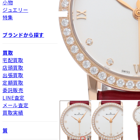
小物
ジュエリー
特集
ブランドから探す
買取
宅配買取
店頭買取
出張買取
定額買取
委託販売
LINE査定
メール査定
買取実績
質