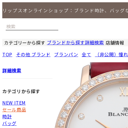
リップスオンラインショップ：ブランド時計、バッグ
ブランドから探す
詳細検索
カテゴリーから探す
店舗情報
時計
バッグ
小物
ジュエリー
セール商品
特集
LIPS 銀座
TOP
その他 ブランド
ブランパン
全て
（非公開）憧
詳細検索
カテゴリから探す
NEW ITEM
セール商品
時計
バッグ