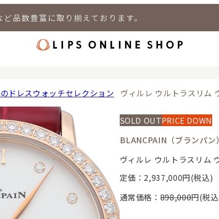
など品数豊富に取り揃えております。
店
LIPS 新宿店
LIPS 札幌パルコ店
LIPS 札幌白石店
LIPS 通
れのドレスウォッチセレクション
ヴィルレ ウルトラスリム ウ
SOLD OUT
PRICE DOWN
BLANCPAIN（ブランパン
ヴィルレ ウルトラスリム ウ
定価：2,937,000
円(税込)
通常価格：
898,000
円(税込