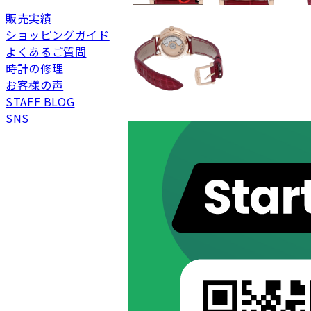
販売実績
ショッピングガイド
よくあるご質問
時計の修理
新品
新品状態。
お客様の声
未使用
展示品などの未使用品
STAFF BLOG
SAランク
未使用同様品。数回使
SNS
Aランク
僅かな傷、汚れはあり
ABランク
少々使用感はあります
Bランク
一般的な使用感があり
BCランク
とても使用感のある商
Cランク
色濃く使用感があり、