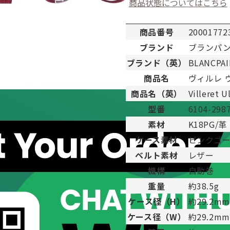
商品状態についてはこちら
商品番号
20001772
ブランド
ブランパ
ブランド（英）
BLANCPA
。
商品名
ヴィルレ 
用した程度、もしくは新品に近い状態の商品。
商品名（英）
Villeret U
ますが比較的程度の良い商品。
型番
6104-298
が、キズや汚れが少なめで比較的状態の良い商品。
素材
K18PG/革
、傷・汚れがあるが使用に支障が無い商品。
品。傷や汚れなどがあり、目立つ場合があります。
ケース素材
ピンクゴ
傷や汚れが多く目立つ場合があります。
ベルト素材
レザー
機構
自動巻
重量
約38.5g
ケース径（H）
約29.2m
ケース径（W）
約29.2m