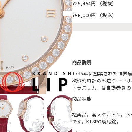
725,454円
（税抜）
798,000円
（税込）
商品説明
1735年に創業された世
お買い物を続ける
カートへ進む
機械式時計のみ造りつづけ
トラスリム」は自動巻きの
商品状態
極美品。裏スケルトン。メ
です。K18PG製尾錠。