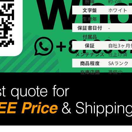
腕周
約-cm
文字盤
ホワイト
生産年
-
保証書日付
-
付属品
-
保証
自社3ヶ月
メンテナンス
仕上げ済
商品程度
SAランク
在庫店舗
準備中