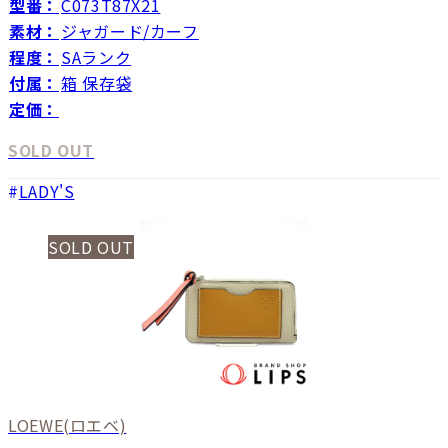
型番：
C073T87X21
素材：
ジャガード/カーフ
程度：
SAランク
付属：
箱 保存袋
定価：
SOLD OUT
LADY'S
SOLD OUT
LOEWE
(ロエベ)