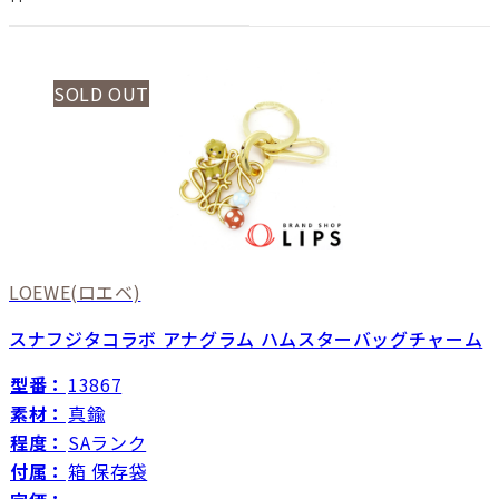
SOLD OUT
LOEWE
(ロエベ)
スナフジタコラボ アナグラム ハムスターバッグチャーム
型番：
13867
素材：
真鍮
程度：
SAランク
付属：
箱 保存袋