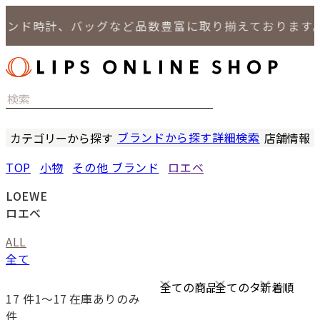
ド時計、バッグなど品数豊富に取り揃えております。
ブランドから探す
詳細検索
カテゴリーから探す
店舗情報
時計
LIPS
TOP
小物
その他 ブランド
ロエベ
バッグ
LIPS
小物
LIPS 
LOEWE
ジュエリー
LIPS 
ロエベ
セール商品
LIPS 通
ALL
特集
全て
17
件1〜17
在庫ありのみ
件