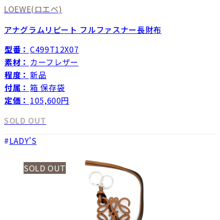
LOEWE
(ロエベ)
アナグラムリピート フルファスナー長財布
型番：
C499T12X07
素材：
カーフレザー
程度：
新品
付属：
箱 保存袋
定価：
105,600円
SOLD OUT
LADY'S
SOLD OUT