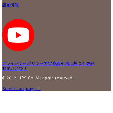
会社概要
質について
店舗情報
各事業部の紹介
返品について
メディア掲載情報
LIPS 銀座店
採用情報
LIPS 新宿店
STAFFBLOG
LIPS 札幌パルコ店
SNS
LIPS 札幌白石店
LIPS 通信販売事業部
プライバシーポリシー
特定商取引法に基づく表記
お問い合わせ
© 2012 LIPS Co. All rights reserved.
Select Language
▼