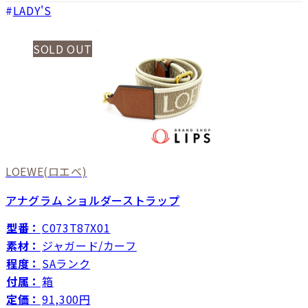
LADY'S
SOLD OUT
LOEWE
(ロエベ)
アナグラム ショルダーストラップ
型番：
C073T87X01
素材：
ジャガード/カーフ
程度：
SAランク
付属：
箱
定価：
91,300円