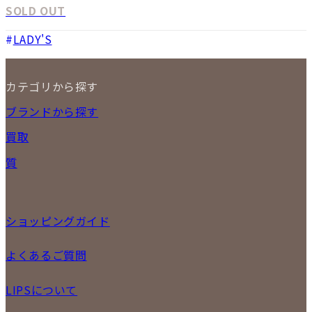
SOLD OUT
LADY'S
カテゴリから探す
NEW ITEM
ブランドから探す
セール商品
買取
時計
バッグ
宅配買取
質
小物
店頭買取
ジュエリー
出張買取
特集
定額買取
委託販売
ショッピングガイド
LINE査定
メール査定
ご注文の手順
よくあるご質問
買取実績
商品について
配送・返品について
初めての方
お支払いについて
LIPSについて
商品について
保証について
買取について