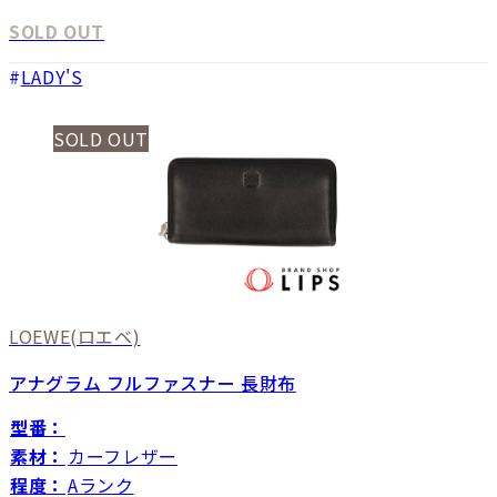
SOLD OUT
LADY'S
SOLD OUT
LOEWE
(ロエベ)
アナグラム フルファスナー 長財布
型番：
素材：
カーフレザー
程度：
Aランク