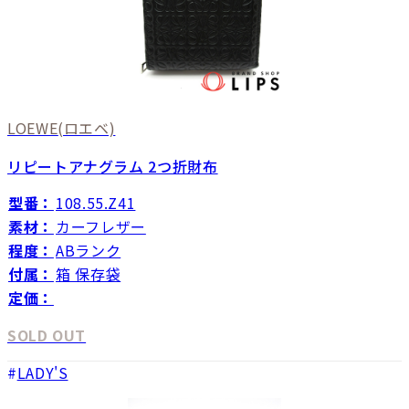
LOEWE
(ロエベ)
リピートアナグラム 2つ折財布
型番：
108.55.Z41
素材：
カーフレザー
程度：
ABランク
付属：
箱 保存袋
定価：
SOLD OUT
LADY'S