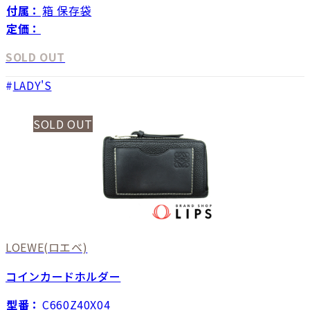
付属：
箱 保存袋
定価：
SOLD OUT
LADY'S
SOLD OUT
LOEWE
(ロエベ)
コインカードホルダー
型番：
C660Z40X04