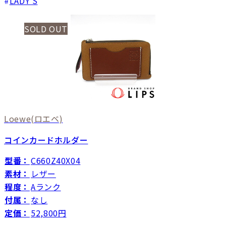
LADY'S
SOLD OUT
Loewe
(ロエベ)
コインカードホルダー
型番：
C660Z40X04
素材：
レザー
程度：
Aランク
付属：
なし
定価：
52,800円