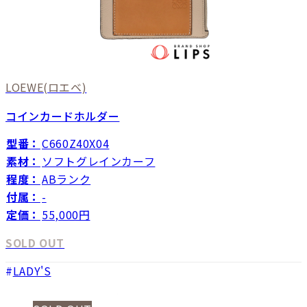
LOEWE
(ロエベ)
コインカードホルダー
型番：
C660Z40X04
素材：
ソフトグレインカーフ
程度：
ABランク
付属：
-
定価：
55,000円
SOLD OUT
LADY'S