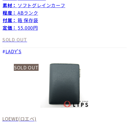
素材：
ソフトグレインカーフ
程度：
ABランク
付属：
箱 保存袋
定価：
55,000円
SOLD OUT
LADY'S
SOLD OUT
LOEWE
(ロエベ)