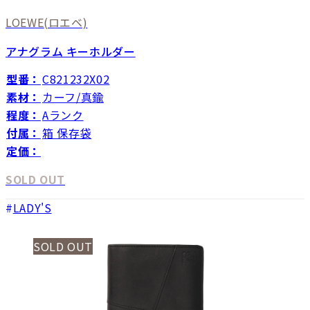
LOEWE
(ロエベ)
アナグラム キーホルダー
型番：
C821232X02
素材：
カーフ/真鍮
程度：
Aランク
付属：
箱 保存袋
定価：
SOLD OUT
LADY'S
SOLD OUT