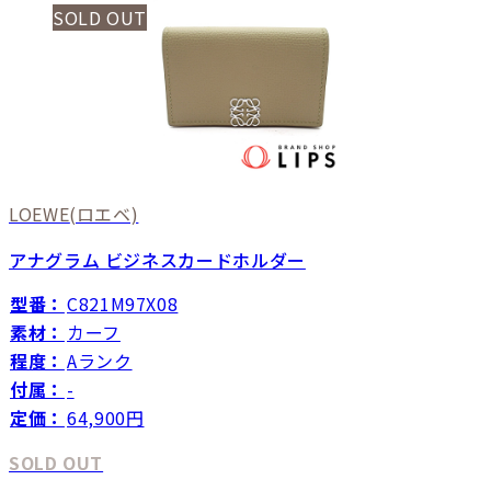
SOLD OUT
LOEWE
(ロエベ)
アナグラム ビジネスカードホルダー
型番：
C821M97X08
素材：
カーフ
程度：
Aランク
付属：
-
定価：
64,900円
SOLD OUT