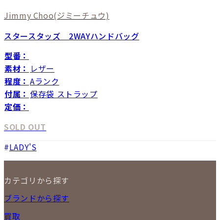
Jimmy Choo
(ジミーチュウ)
スタースタッズ 2WAYハンドバッグ
型番：
素材：
レザー
程度：
Aランク
付属：
保存袋 ストラップ
定価：
SOLD OUT
LADY'S
カテゴリから探す
NEW ITEM
ブランドから探す
セール商品
買取
時計