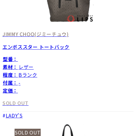
JIMMY CHOO
(ジミーチュウ)
エンボススター トートバック
型番：
素材：
レザー
程度：
Bランク
付属：
-
定価：
SOLD OUT
LADY'S
SOLD OUT