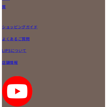
バッグ
宅配買取
質
小物
店頭買取
ジュエリー
出張買取
特集
定額買取
委託販売
ショッピングガイド
LINE査定
メール査定
ご注文の手順
よくあるご質問
買取実績
商品について
配送・返品について
初めての方
お支払いについて
LIPSについて
商品について
保証について
買取について
会社概要
質について
店舗情報
各事業部の紹介
返品について
メディア掲載情報
LIPS 銀座店
採用情報
LIPS 新宿店
STAFFBLOG
LIPS 札幌パルコ店
SNS
LIPS 札幌白石店
LIPS 通信販売事業部