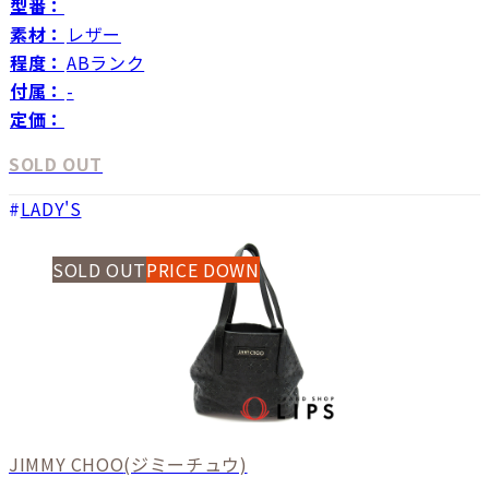
型番：
素材：
レザー
程度：
ABランク
付属：
-
定価：
SOLD OUT
LADY'S
SOLD OUT
PRICE DOWN
JIMMY CHOO
(ジミーチュウ)