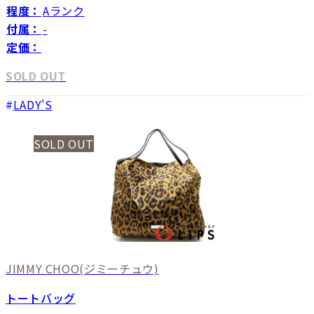
程度：
Aランク
付属：
-
定価：
SOLD OUT
LADY'S
SOLD OUT
JIMMY CHOO
(ジミーチュウ)
トートバッグ