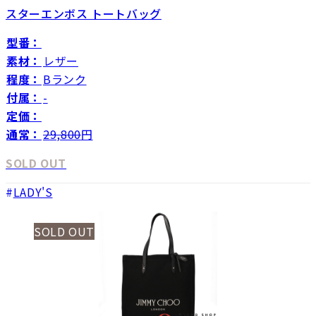
スターエンボス トートバッグ
型番：
素材：
レザー
程度：
Bランク
付属：
-
定価：
通常：
29,800
円
SOLD OUT
LADY'S
SOLD OUT