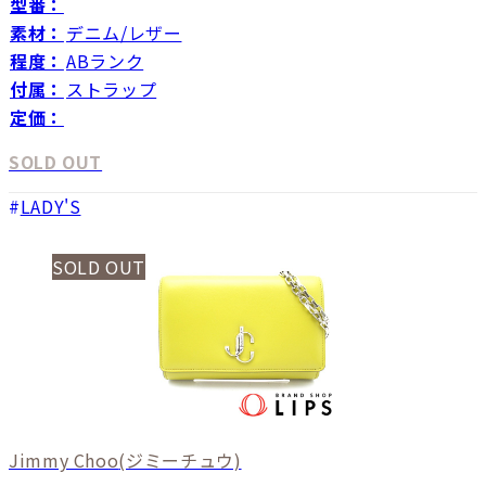
型番：
素材：
デニム/レザー
程度：
ABランク
付属：
ストラップ
定価：
SOLD OUT
LADY'S
SOLD OUT
Jimmy Choo
(ジミーチュウ)