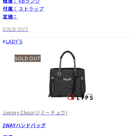
程度：
ABランク
付属：
ストラップ
定価：
SOLD OUT
LADY'S
SOLD OUT
Jimmy Choo
(ジミーチュウ)
2WAYハンドバッグ