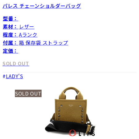
パレス チェーンショルダーバッグ
型番：
素材：
レザー
程度：
Aランク
付属：
箱 保存袋 ストラップ
定価：
SOLD OUT
LADY'S
SOLD OUT