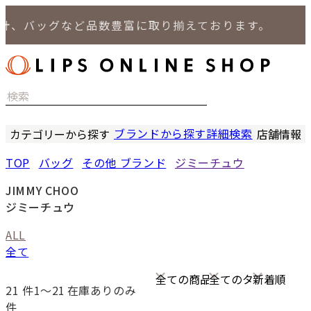
バッグなど品数豊富に取り揃えております。
ブランドから探す
詳細検索
カテゴリーから探す
店舗情報
時計
LIPS
TOP
バッグ
その他 ブランド
ジミーチュウ
バッグ
LIPS
小物
LIPS 
JIMMY CHOO
ジュエリー
LIPS 
ジミーチュウ
セール商品
LIPS 通
ALL
特集
全て
21
件1〜21
在庫ありのみ
件