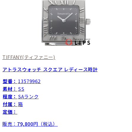
TIFFANY
(ティファニー)
アトラスウォッチ スクエア レディース時計
型番：
13579962
素材：
SS
程度：
SAランク
付属：
箱
定価：
販売：
79,800
円（税込）