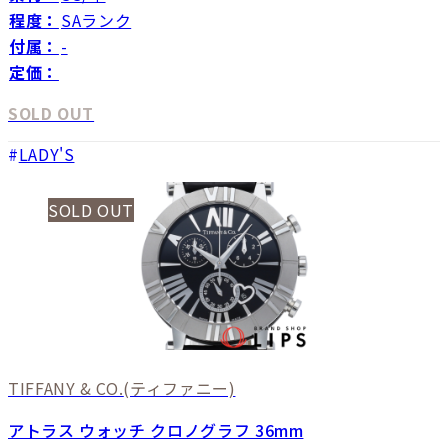
程度：
SAランク
付属：
-
定価：
SOLD OUT
LADY'S
SOLD OUT
TIFFANY & CO.
(ティファニー)
アトラス ウォッチ クロノグラフ 36mm