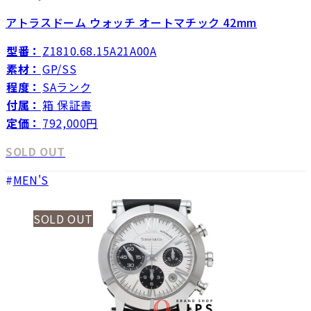
アトラスドーム ウォッチ オートマチック 42mm
型番：
Z1810.68.15A21A00A
素材：
GP/SS
程度：
SAランク
付属：
箱 保証書
定価：
792,000円
SOLD OUT
MEN'S
SOLD OUT