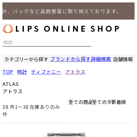
バッグなど品数豊富に取り揃えております。
ブランドから探す
詳細検索
カテゴリーから探す
店舗情報
時計
LIPS
TOP
時計
ティファニー
アトラス
バッグ
LIPS
小物
LIPS 
ATLAS
ジュエリー
LIPS 
アトラス
セール商品
LIPS 通
特集
38
件1〜38
在庫ありのみ
件