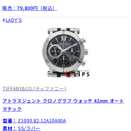
販売：
79,800
円（税込）
LADY'S
TIFFANY&CO.
(ティファニー)
アトラスジェント クロノグラフ ウォッチ 42mm オート
マチック
型番：
Z1000.82.12A10A00A
素材：
SS/ラバー