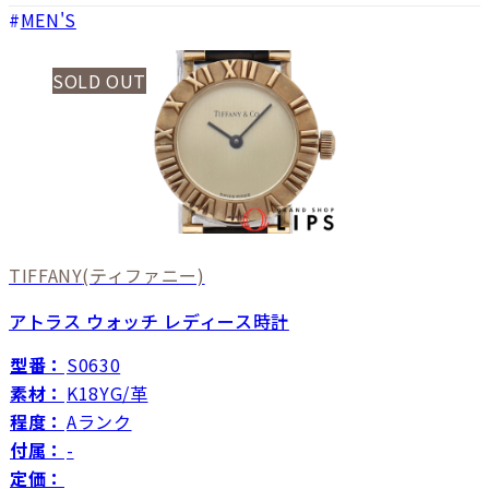
MEN'S
SOLD OUT
TIFFANY
(ティファニー)
アトラス ウォッチ レディース時計
型番：
S0630
素材：
K18YG/革
程度：
Aランク
付属：
-
定価：