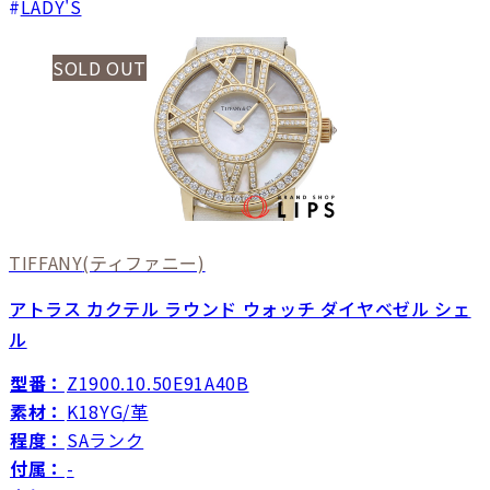
LADY'S
SOLD OUT
TIFFANY
(ティファニー)
アトラス カクテル ラウンド ウォッチ ダイヤベゼル シェ
ル
型番：
Z1900.10.50E91A40B
素材：
K18YG/革
程度：
SAランク
付属：
-