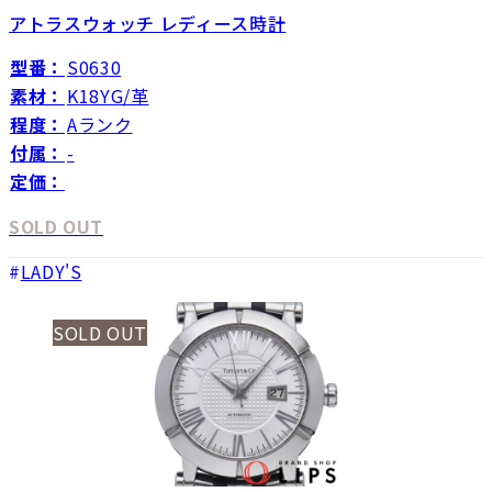
アトラスウォッチ レディース時計
型番：
S0630
素材：
K18YG/革
程度：
Aランク
付属：
-
定価：
SOLD OUT
LADY'S
SOLD OUT