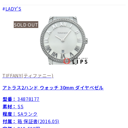
LADY'S
SOLD OUT
TIFFANY
(ティファニー)
アトラス2ハンド ウォッチ 30mm ダイヤベゼル
型番：
34878177
素材：
SS
程度：
SAランク
付属：
箱 保証書(2016.05)