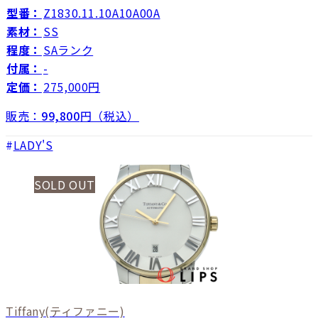
型番：
Z1830.11.10A10A00A
素材：
SS
程度：
SAランク
付属：
-
定価：
275,000円
販売：
99,800
円（税込）
LADY'S
SOLD OUT
Tiffany
(ティファニー)